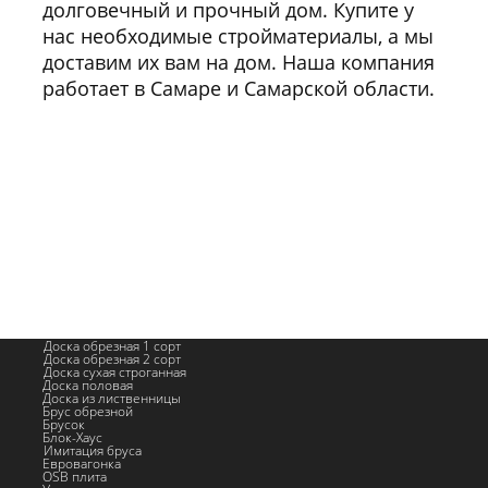
долговечный и прочный дом. Купите у
нас необходимые стройматериалы, а мы
доставим их вам на дом. Наша компания
работает в Самаре и Самарской области.
Доска обрезная 1 сорт
Доска обрезная 2 сорт
Доска сухая строганная
Доска половая
Доска из лиственницы
Брус обрезной
Брусок
Блок-Хаус
Имитация бруса
Евровагонка
OSB плита