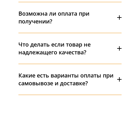
Возможна ли оплата при
получении?
Получите
Что делать если товар не
консультацию
надлежащего качества?
нашего специалиста
совершенно
бесплатно
заполните форму и я перезвоню Вам
Какие есть варианты оплаты при
самовывозе и доставке?
СОМНЕВАЕТЕСЬ