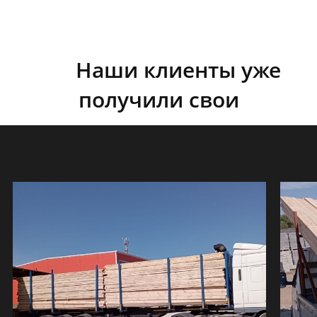
?
Ваган Казарян
Наши клиенты уже
получили свои
пиломатериалы
Отправить
Нажимая на кнопку, вы принимаете
Положение
и
даете
Согласие
на обработку персональных
данных.